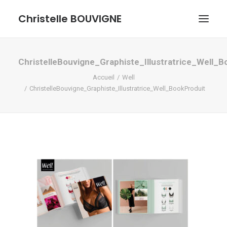
Christelle BOUVIGNE
GRAPHISME ET ILLUSTRATIONS
ChristelleBouvigne_Graphiste_Illustratrice_Well_B
Accueil
Well
DESSINS ET PASTELS
ChristelleBouvigne_Graphiste_Illustratrice_Well_BookProduit
ME DÉCOUVRIR
RECHERCHE