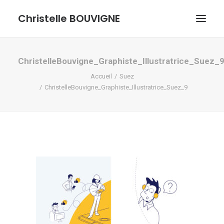
Christelle BOUVIGNE
GRAPHISME ET ILLUSTRATIONS
ChristelleBouvigne_Graphiste_Illustratrice_Suez_
Accueil
Suez
DESSINS ET PASTELS
ChristelleBouvigne_Graphiste_Illustratrice_Suez_9
ME DÉCOUVRIR
RECHERCHE