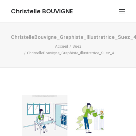
Christelle BOUVIGNE
GRAPHISME ET ILLUSTRATIONS
ChristelleBouvigne_Graphiste_Illustratrice_Suez_
Accueil
Suez
DESSINS ET PASTELS
ChristelleBouvigne_Graphiste_Illustratrice_Suez_4
ME DÉCOUVRIR
RECHERCHE