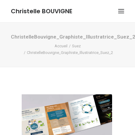
Christelle BOUVIGNE
GRAPHISME ET ILLUSTRATIONS
ChristelleBouvigne_Graphiste_Illustratrice_Suez_
Accueil
Suez
DESSINS ET PASTELS
ChristelleBouvigne_Graphiste_Illustratrice_Suez_2
ME DÉCOUVRIR
RECHERCHE