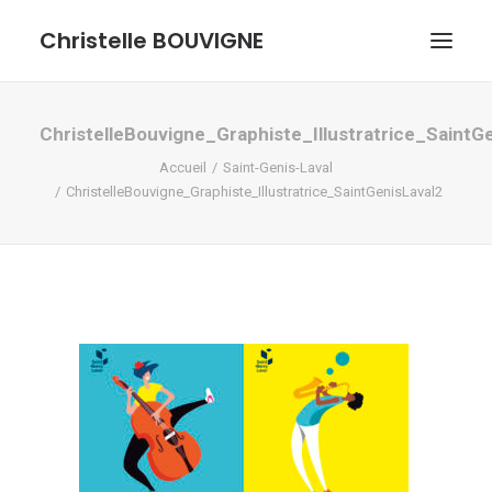
Christelle BOUVIGNE
GRAPHISME ET ILLUSTRATIONS
ChristelleBouvigne_Graphiste_Illustratrice_SaintG
Accueil
Saint-Genis-Laval
DESSINS ET PASTELS
ChristelleBouvigne_Graphiste_Illustratrice_SaintGenisLaval2
ME DÉCOUVRIR
RECHERCHE