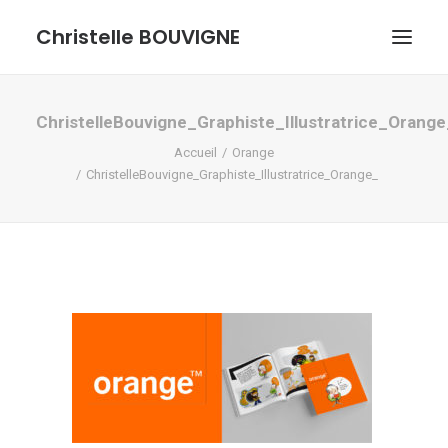
Christelle BOUVIGNE
GRAPHISME ET ILLUSTRATIONS
ChristelleBouvigne_Graphiste_Illustratrice_Orange
Accueil
Orange
DESSINS ET PASTELS
ChristelleBouvigne_Graphiste_Illustratrice_Orange_
ME DÉCOUVRIR
RECHERCHE