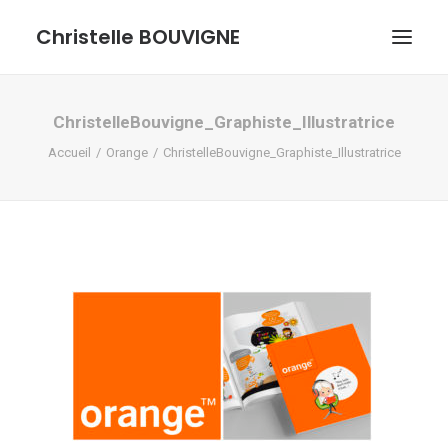
Christelle BOUVIGNE
GRAPHISME ET ILLUSTRATIONS
ChristelleBouvigne_Graphiste_Illustratrice
Accueil
Orange
ChristelleBouvigne_Graphiste_Illustratrice
DESSINS ET PASTELS
ME DÉCOUVRIR
RECHERCHE