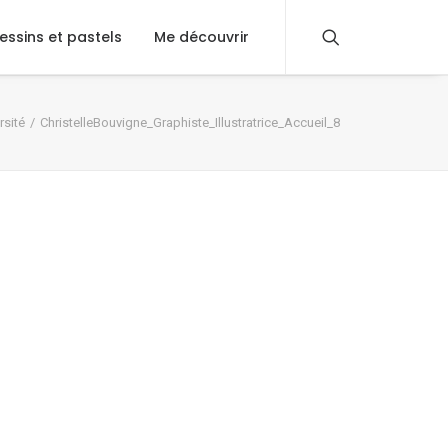
essins et pastels
Me découvrir
rsité
ChristelleBouvigne_Graphiste_Illustratrice_Accueil_8