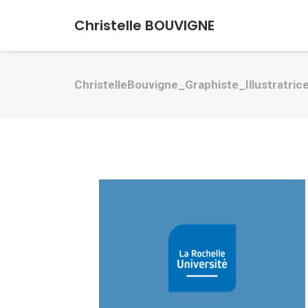
Christelle BOUVIGNE
ChristelleBouvigne_Graphiste_Illustratric