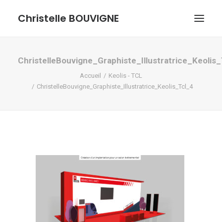
Christelle BOUVIGNE
GRAPHISME ET ILLUSTRATIONS
ChristelleBouvigne_Graphiste_Illustratrice_Keolis
Accueil
Keolis - TCL
DESSINS ET PASTELS
ChristelleBouvigne_Graphiste_Illustratrice_Keolis_Tcl_4
ME DÉCOUVRIR
RECHERCHE