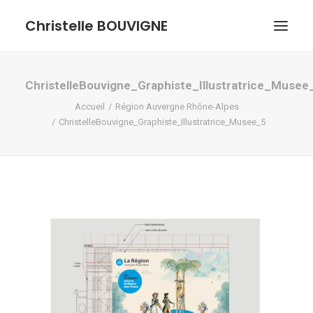
Christelle BOUVIGNE
GRAPHISME ET ILLUSTRATIONS
ChristelleBouvigne_Graphiste_Illustratrice_Musee
Accueil
Région Auvergne Rhône-Alpes
DESSINS ET PASTELS
ChristelleBouvigne_Graphiste_Illustratrice_Musee_5
ME DÉCOUVRIR
RECHERCHE