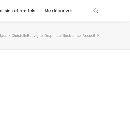
essins et pastels
Me découvrir
lpes
ChristelleBouvigne_Graphiste_Illustratrice_Accueil_9