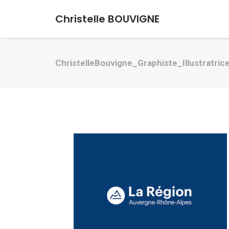
Christelle BOUVIGNE
ChristelleBouvigne_Graphiste_Illustratric