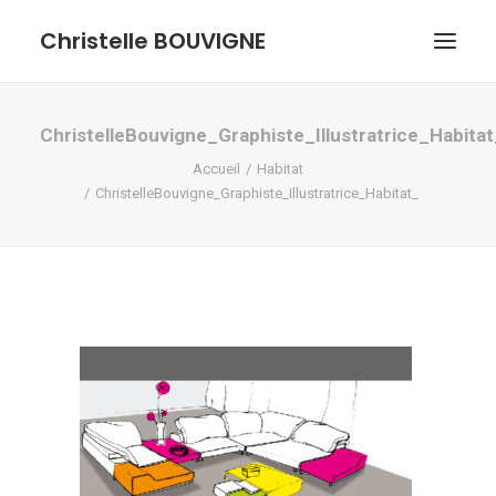
Christelle BOUVIGNE
GRAPHISME ET ILLUSTRATIONS
ChristelleBouvigne_Graphiste_Illustratrice_Habitat
Accueil
Habitat
DESSINS ET PASTELS
ChristelleBouvigne_Graphiste_Illustratrice_Habitat_
ME DÉCOUVRIR
RECHERCHE