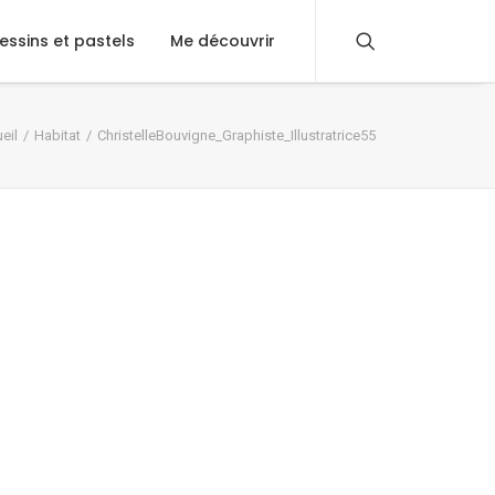
essins et pastels
Me découvrir
eil
Habitat
ChristelleBouvigne_Graphiste_Illustratrice55