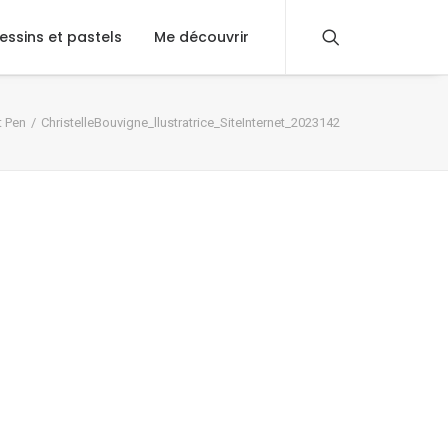
essins et pastels
Me découvrir
t Pen
ChristelleBouvigne_llustratrice_SiteInternet_2023142