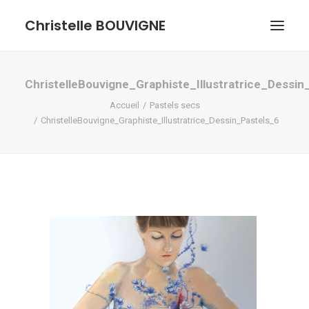
Christelle BOUVIGNE
GRAPHISME ET ILLUSTRATIONS
ChristelleBouvigne_Graphiste_Illustratrice_Dessin
Accueil
Pastels secs
DESSINS ET PASTELS
ChristelleBouvigne_Graphiste_Illustratrice_Dessin_Pastels_6
ME DÉCOUVRIR
RECHERCHE