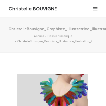
Christelle BOUVIGNE
GRAPHISME ET ILLUSTRATIONS
ChristelleBouvigne_Graphiste_Illustratrice_Illustra
Accueil
Dessin numérique
DESSINS ET PASTELS
ChristelleBouvigne_Graphiste_Illustratrice_Illustration_7
ME DÉCOUVRIR
RECHERCHE