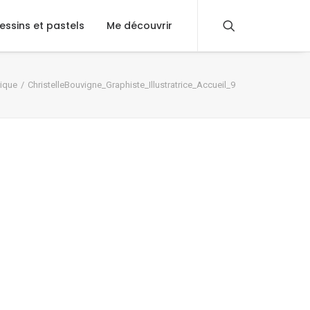
essins et pastels
Me découvrir
ique
ChristelleBouvigne_Graphiste_Illustratrice_Accueil_9