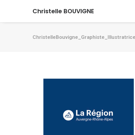
Christelle BOUVIGNE
ChristelleBouvigne_Graphiste_Illustratric