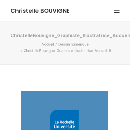
Christelle BOUVIGNE
GRAPHISME ET ILLUSTRATIONS
ChristelleBouvigne_Graphiste_Illustratrice_Accuei
Accueil
Dessin numérique
DESSINS ET PASTELS
ChristelleBouvigne_Graphiste_Illustratrice_Accueil_8
ME DÉCOUVRIR
RECHERCHE