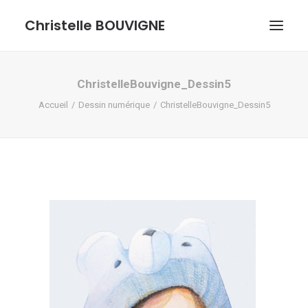
Christelle BOUVIGNE
GRAPHISME ET ILLUSTRATIONS
ChristelleBouvigne_Dessin5
Accueil
Dessin numérique
ChristelleBouvigne_Dessin5
DESSINS ET PASTELS
ME DÉCOUVRIR
RECHERCHE