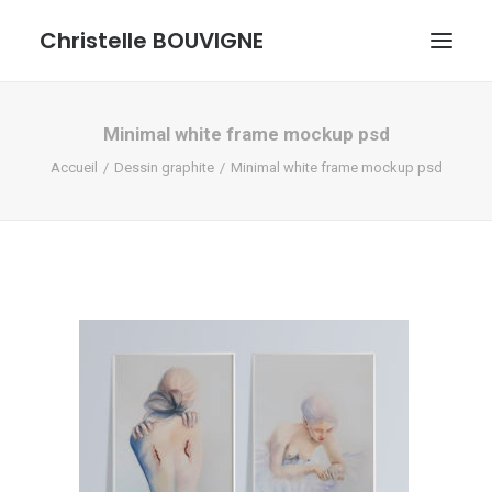
Christelle BOUVIGNE
GRAPHISME ET ILLUSTRATIONS
Minimal white frame mockup psd
Accueil
Dessin graphite
Minimal white frame mockup psd
DESSINS ET PASTELS
ME DÉCOUVRIR
RECHERCHE