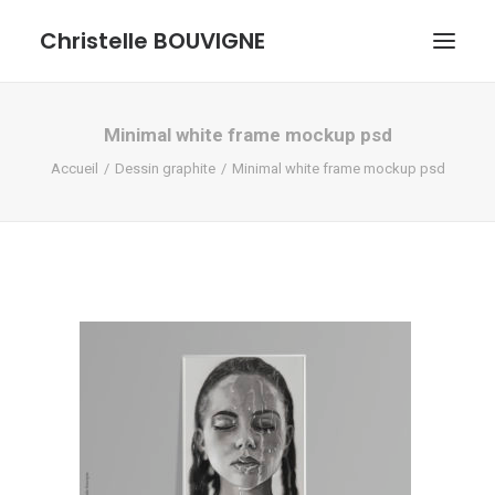
Christelle BOUVIGNE
GRAPHISME ET ILLUSTRATIONS
Minimal white frame mockup psd
Accueil
Dessin graphite
Minimal white frame mockup psd
DESSINS ET PASTELS
ME DÉCOUVRIR
RECHERCHE