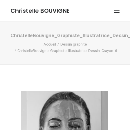
Christelle BOUVIGNE
GRAPHISME ET ILLUSTRATIONS
ChristelleBouvigne_Graphiste_Illustratrice_Dessi
Accueil
Dessin graphite
DESSINS ET PASTELS
ChristelleBouvigne_Graphiste_Illustratrice_Dessin_Crayon_6
ME DÉCOUVRIR
RECHERCHE