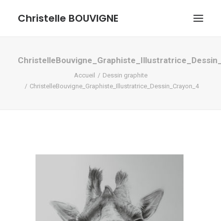
Christelle BOUVIGNE
GRAPHISME ET ILLUSTRATIONS
ChristelleBouvigne_Graphiste_Illustratrice_Dessi
Accueil
Dessin graphite
DESSINS ET PASTELS
ChristelleBouvigne_Graphiste_Illustratrice_Dessin_Crayon_4
ME DÉCOUVRIR
RECHERCHE