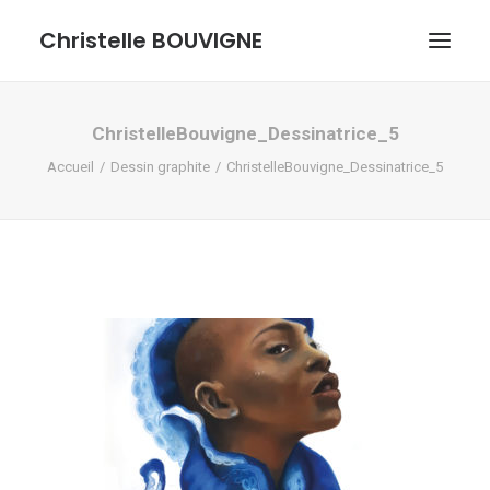
Christelle BOUVIGNE
GRAPHISME ET ILLUSTRATIONS
ChristelleBouvigne_Dessinatrice_5
Accueil
Dessin graphite
ChristelleBouvigne_Dessinatrice_5
DESSINS ET PASTELS
ME DÉCOUVRIR
RECHERCHE