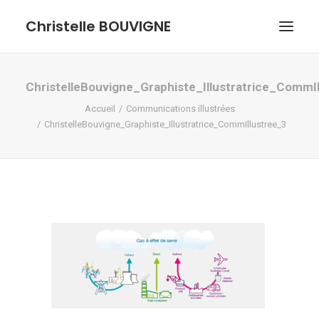
Christelle BOUVIGNE
GRAPHISME ET ILLUSTRATIONS
ChristelleBouvigne_Graphiste_Illustratrice_CommI
Accueil
Communications illustrées
DESSINS ET PASTELS
ChristelleBouvigne_Graphiste_Illustratrice_CommIllustree_3
ME DÉCOUVRIR
RECHERCHE