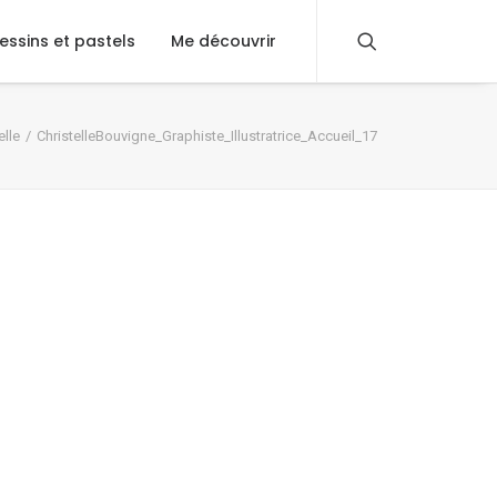
essins et pastels
Me découvrir
lle
ChristelleBouvigne_Graphiste_Illustratrice_Accueil_17