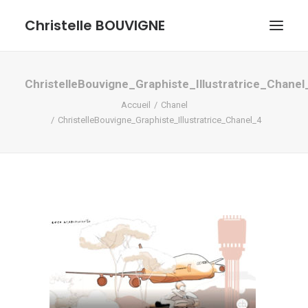
Christelle BOUVIGNE
GRAPHISME ET ILLUSTRATIONS
ChristelleBouvigne_Graphiste_Illustratrice_Chanel
Accueil
Chanel
DESSINS ET PASTELS
ChristelleBouvigne_Graphiste_Illustratrice_Chanel_4
ME DÉCOUVRIR
RECHERCHE