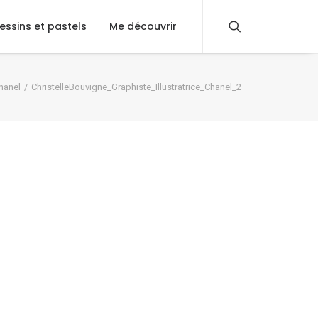
essins et pastels
Me découvrir
hanel
ChristelleBouvigne_Graphiste_Illustratrice_Chanel_2