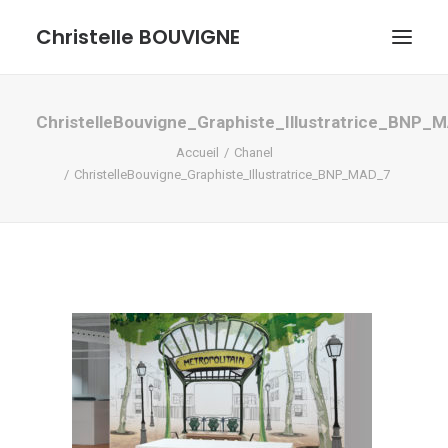
Christelle BOUVIGNE
GRAPHISME ET ILLUSTRATIONS
ChristelleBouvigne_Graphiste_Illustratrice_BNP_
Accueil
Chanel
DESSINS ET PASTELS
ChristelleBouvigne_Graphiste_Illustratrice_BNP_MAD_7
ME DÉCOUVRIR
RECHERCHE