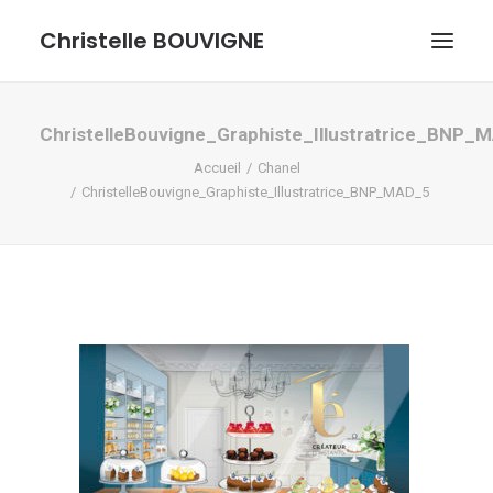
Christelle BOUVIGNE
GRAPHISME ET ILLUSTRATIONS
ChristelleBouvigne_Graphiste_Illustratrice_BNP_
Accueil
Chanel
DESSINS ET PASTELS
ChristelleBouvigne_Graphiste_Illustratrice_BNP_MAD_5
ME DÉCOUVRIR
RECHERCHE