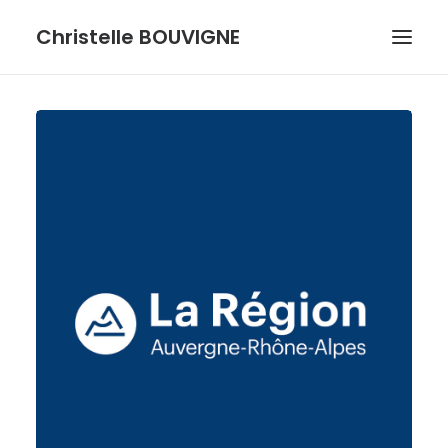
Christelle BOUVIGNE
GRAPHISME ET ILLUSTRATIONS
DESSINS ET PASTELS
ME DÉCOUVRIR
RECHERCHE
Portfolio
,
Portfolio
,
Illustration