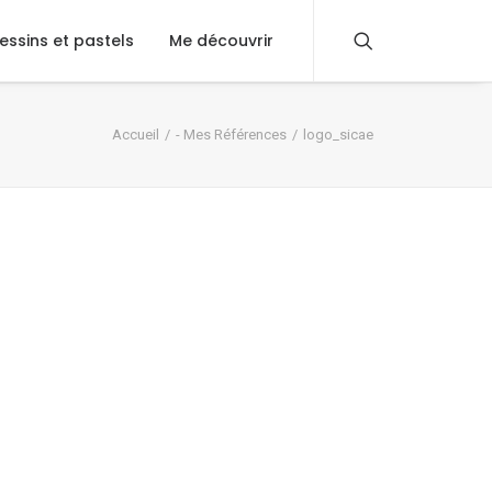
essins et pastels
Me découvrir
Accueil
- Mes Références
logo_sicae