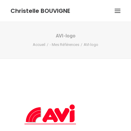
Christelle BOUVIGNE
GRAPHISME ET ILLUSTRATIONS
AVI-logo
Accueil
- Mes Références
AVI-logo
DESSINS ET PASTELS
ME DÉCOUVRIR
RECHERCHE