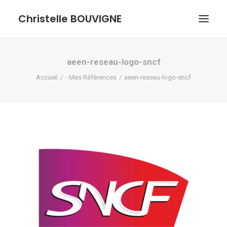
Christelle BOUVIGNE
GRAPHISME ET ILLUSTRATIONS
aeen-reseau-logo-sncf
Accueil
- Mes Références
aeen-reseau-logo-sncf
DESSINS ET PASTELS
ME DÉCOUVRIR
RECHERCHE